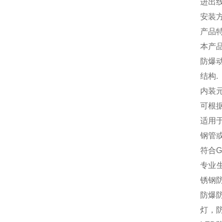
进出
安装
产品
本产
防爆
结构.
内装元
可根
适用
钢管
符合GB
专业
锈钢防
防爆
灯，