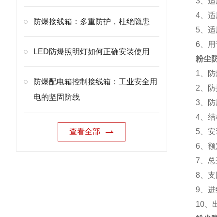
3、适
4、适
防爆接线箱：多重防护，杜绝隐患
5、
6、
LED防爆照明灯如何正确安装使用
粉尘防
1、防爆
防爆配电箱控制接线箱：工业安全用
2、防护
电的坚固防线
3、防
4、结
查看全部
5、安
6、额定
7、总开
8、支
9、进线
10、出