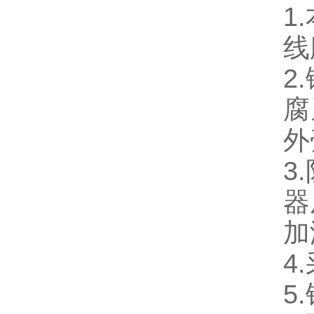
1
线
2
腐
外
3
器
加
4
5