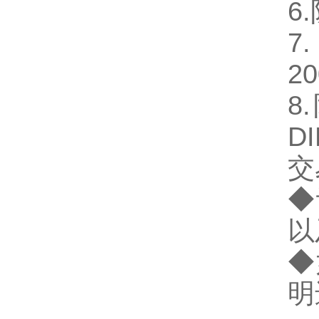
6
20
8
DI
交
◆
以
◆
明