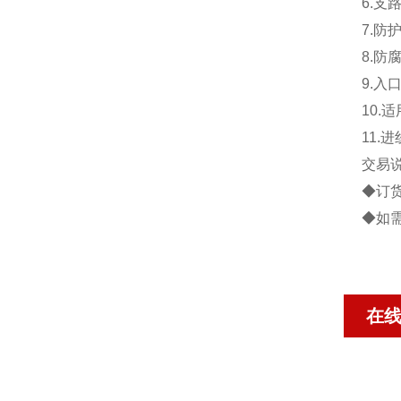
6.支
7.防护
8.防
9.入
10.
11
交易
◆订
◆如
在