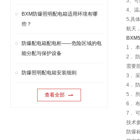
3、可
4、温
BXM防爆照明配电箱适用环境有哪
5.
些？
航天
BXM
防爆配电箱配电柜——危险区域的电
1．
能分配与保护设备
2．
需要
防爆照明配电箱安装细则
3．
4．
5． 
查看全部
6．
7．
技术
防爆标