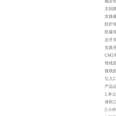
额定电
主回路
支路额定
防护等
防腐等
总开关
支路
CM
母线
接线
引入口
产品
1.
请和
2.