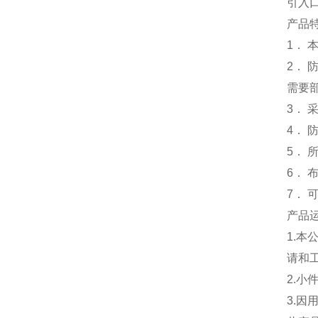
引入口
产品
1．
2．
需要
3．
4．
5． 
6．
7．
产品
1.
请和
2.
3.