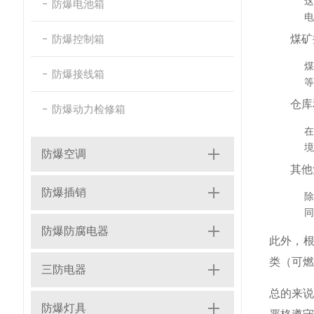
防爆电池箱
电
防爆控制箱
煤矿
防爆接线箱
等
仓库
防爆动力检修箱
境
防爆空调
其他
防爆插销
除
同
防爆防腐电器
此外，根
类（可燃
三防电器
总的来
防爆灯具