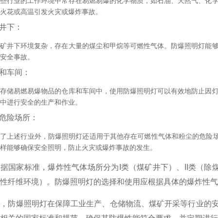
这些行业的工作环境中常存在易燃易爆的化学物质，如石油、天然气、化
火花或高温引发火灾或爆炸事故。
井下
：
煤矿井下环境复杂，存在大量的煤尘和甲烷等可燃性气体。防爆照明灯能
安全事故。
和车间
：
在存储易燃易爆物品的仓库和车间中，使用防爆照明灯可以有效地防止因
中进行安全的生产和作业。
危险场所
：
了上述行业外，防爆照明灯还适用于其他存在可燃性气体和粉尘的危险场
样能够确保安全照明，防止火灾或爆炸事故的发生。
据国家标准，爆炸性气体场所分为I类（煤矿井下）、II类（除煤
性纤维环境）。防爆照明灯的选择和使用应根据具体的爆炸性气
说，防爆照明灯在保障工业生产、仓储物流、煤矿开采等行业的