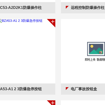
ZC53-A2D2K1防爆操作柱
远程控制防爆操作柱
ZA53-A1 2 3防爆急停按钮
电厂事故按钮盒