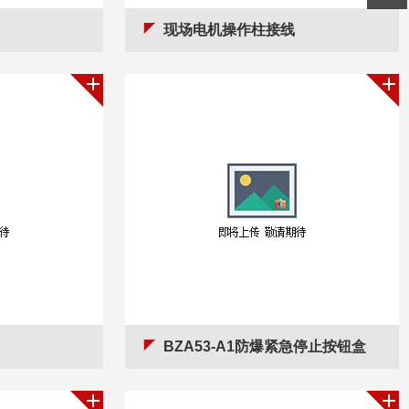
现场电机操作柱接线
BZA53-A1防爆紧急停止按钮盒