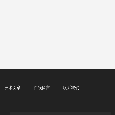
技术文章
在线留言
联系我们