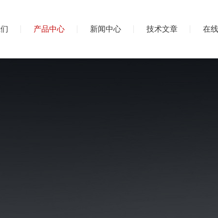
我们
产品中心
新闻中心
技术文章
在