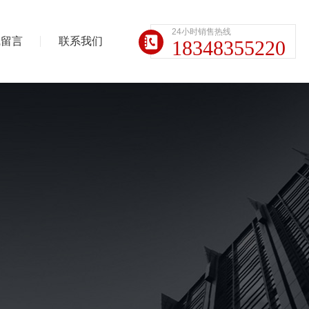
24小时销售热线
线留言
联系我们
18348355220