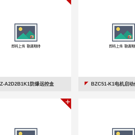
BZ-A2D2B1K1防爆远控盒
BZC51-K1电机启动