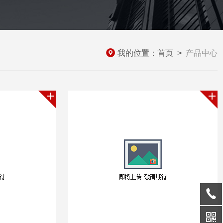
我的位置：
首页
>
产品中心