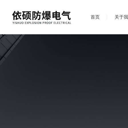
首页
关于